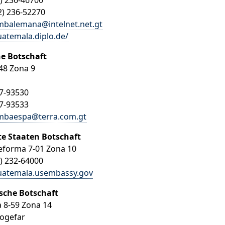
2) 236-46700
2) 236-52270
mbalemana@intelnet.net.gt
atemala.diplo.de/
e Botschaft
-48 Zona 9
37-93530
37-93533
mbaespa@terra.com.gt
te Staaten Botschaft
Reforma 7-01 Zona 10
2) 232-64000
atemala.usembassy.gov
sche Botschaft
a 8-59 Zona 14
Cogefar