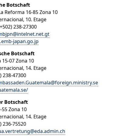
he Botschaft
La Reforma 16-85 Zona 10
ernacional, 10. Etage
(+502) 238-27300
bjpn@intelnet.net.gt
.emb-japan.go.jp
che Botschaft
a 15-07 Zona 10
ernacional, 14. Etage
2) 238-47300
mbassaden.Guatemala@foreign.ministry.se
atemala.se/
r Botschaft
0-55 Zona 10
ernacional, 14. Etage
2) 236-75520
ua.vertretung@eda.admin.ch