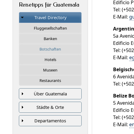
Edificio 
Reisetipps für Guatemala
Tel: (+50
E-Mail:
g
Travel Directory
Argentin
Fluggesellschaften
5a Aveni
Banken
Edificio 
Botschaften
Tel: (+50
E-Mail:
e
Hotels
Belgisch
Museen
6 Avenid
Restaurants
Tel: (+50
Über Guatemala
Belize B
5 Avenid
Städte & Orte
Edificio 
Tel: (+50
Departamentos
E-Mail:
e