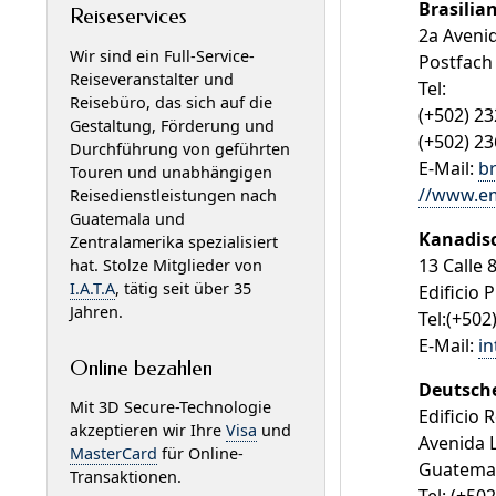
Brasilia
Reiseservices
2a Avenid
Wir sind ein Full-Service-
Postfach
Reiseveranstalter und
Tel:
Reisebüro, das sich auf die
(+502) 2
Gestaltung, Förderung und
(+502) 2
Durchführung von geführten
E-Mail:
b
Touren und unabhängigen
//www.em
Reisedienstleistungen nach
Guatemala und
Kanadisc
Zentralamerika spezialisiert
13 Calle 
hat. Stolze Mitglieder von
I.A.T.A
, tätig seit über 35
Edificio 
Jahren.
Tel:(+502
E-Mail:
in
Online bezahlen
Deutsche
Mit 3D Secure-Technologie
Edificio 
akzeptieren wir Ihre
Visa
und
Avenida 
MasterCard
für Online-
Guatemal
Transaktionen.