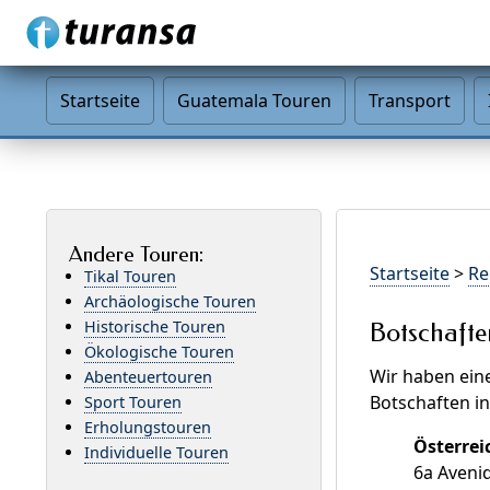
Startseite
Guatemala Touren
Transport
Andere Touren:
Startseite
>
Re
Tikal Touren
Archäologische Touren
Historische Touren
Botschafte
Ökologische Touren
Wir haben ein
Abenteuertouren
Botschaften i
Sport Touren
Erholungstouren
Österrei
Individuelle Touren
6a Aveni