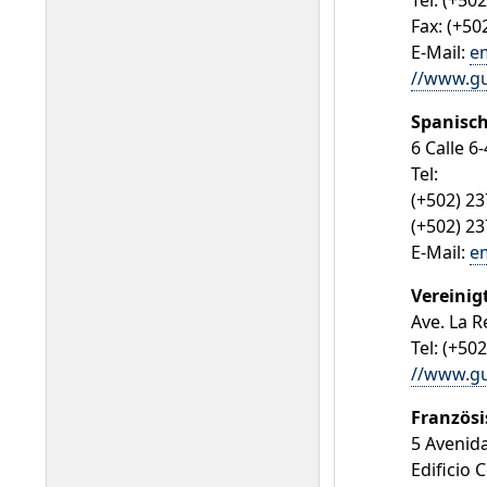
Tel: (+50
Fax: (+50
E-Mail:
e
//www.gu
Spanisch
6 Calle 6
Tel:
(+502) 2
(+502) 2
E-Mail:
e
Vereinig
Ave. La 
Tel: (+50
//www.gu
Französi
5 Avenid
Edificio 