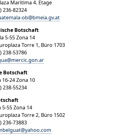
Plaza Maritima 4. Etage
2) 236-82324
uatemala-ob@bmeia.gv.at
ische Botschaft
da 5-55 Zona 14
Europlaza Torre 1, Büro 1703
2) 238-53786
gua@mercic.gon.ar
e Botschaft
a 16-24 Zona 10
2) 238-55234
otschaft
a 5-55 Zona 14
Europlaza Torre 2, Büro 1502
2) 236-73883
mbelguat@yahoo.com