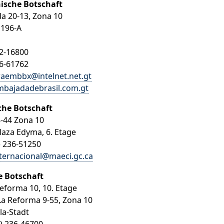
nische Botschaft
a 20-13, Zona 10
 196-A
32-16800
36-61762
raembbx@intelnet.net.gt
bajadadebrasil.com.gt
he Botschaft
8-44 Zona 10
Plaza Edyma, 6. Etage
) 236-51250
ternacional@maeci.gc.ca
 Botschaft
Reforma 10, 10. Etage
La Reforma 9-55, Zona 10
a-Stadt