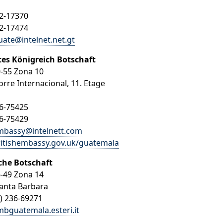
42-17370
42-17474
ate@intelnet.net.gt
tes Königreich Botschaft
0-55 Zona 10
Torre Internacional, 11. Etage
36-75425
36-75429
mbassy@intelnett.com
itishembassy.gov.uk/guatemala
sche Botschaft
6-49 Zona 14
Santa Barbara
2) 236-69271
bguatemala.esteri.it