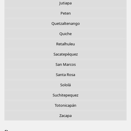
Jutiapa
Peten
Quetzaltenango
Quiche
Retalhuleu
Sacatepéquez
San Marcos
Santa Rosa
Sololá
Suchitepequez
Totonicapán
Zacapa