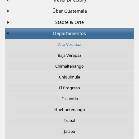
Über Guatemala
Städte & Orte
Departamentos
Alta Verapaz
Baja Verapaz
Chimaltenango
Chiquimula
El Progreso
Escuintla
Huehuetenango
Izabal
Jalapa