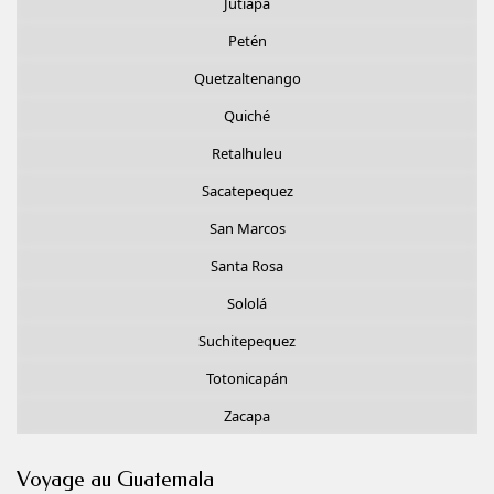
Jutiapa
Petén
Quetzaltenango
Quiché
Retalhuleu
Sacatepequez
San Marcos
Santa Rosa
Sololá
Suchitepequez
Totonicapán
Zacapa
Voyage au Guatemala