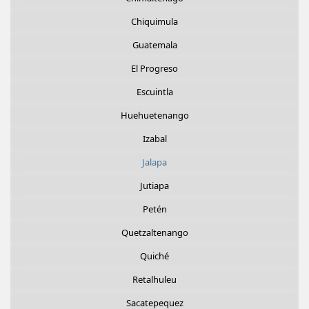
Chiquimula
Guatemala
El Progreso
Escuintla
Huehuetenango
Izabal
Jalapa
Jutiapa
Petén
Quetzaltenango
Quiché
Retalhuleu
Sacatepequez