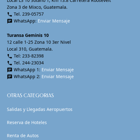
Local LS 10 Sótano 1, Km 13.8 Carretera Roosevelt
Zona 3 de Mixco, Guatemala.
Tel. 239-05757
phone
WhatsApp:
Enviar Mensaje
chat
Turansa Geminis 10
12 calle 1-25 Zona 10 3er Nivel
Local 310, Guatemala.
Tel: 233-82398
phone
Tel. 244-23034
phone
WhatsApp 1:
Enviar Mensaje
chat
WhatsApp 2:
Enviar Mensaje
chat
OTRAS CATEGORIAS
Salidas y Llegadas Aeropuertos
Reserva de Hoteles
Renta de Autos