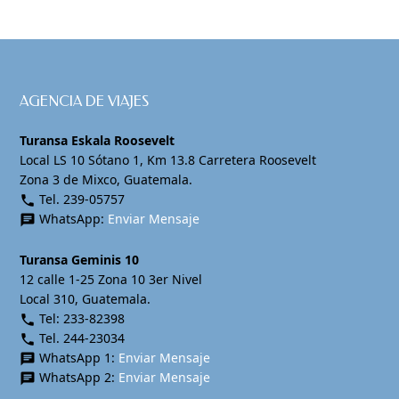
AGENCIA DE VIAJES
Turansa Eskala Roosevelt
Local LS 10 Sótano 1, Km 13.8 Carretera Roosevelt
Zona 3 de Mixco, Guatemala.
Tel. 239-05757
phone
WhatsApp:
Enviar Mensaje
chat
Turansa Geminis 10
12 calle 1-25 Zona 10 3er Nivel
Local 310, Guatemala.
Tel: 233-82398
phone
Tel. 244-23034
phone
WhatsApp 1:
Enviar Mensaje
chat
WhatsApp 2:
Enviar Mensaje
chat